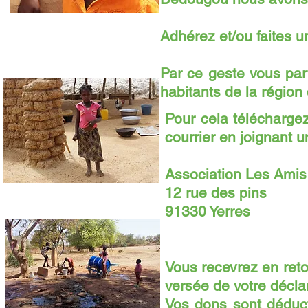
Adhérez et/ou faites 
Par ce geste vous part
habitants de la région
Pour cela téléchargez
courrier en joignant 
Association Les Ami
12 rue des pins
91330 Yerres
Vous recevrez en reto
versée de votre déclar
​Vos dons sont déduc