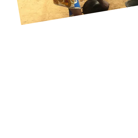
Directrice de publication
Jacqueline Rigot
Présidente de l’association « les Amis de Dédougou »
Les Amis de Dédougou est une association à but non lucratif selon la loi d
d’intérêt général (Parution au JO le 24 juin 2006).
Siège social : 12 rue des pins 91330 Yerres e-mail : les.amis.de.d